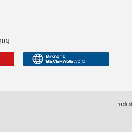
ang
nach o